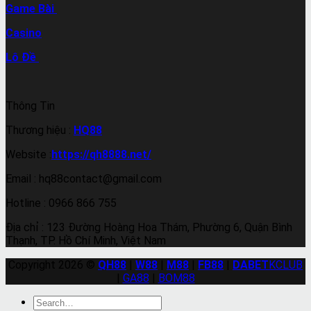
Game Bài
Casino
Lô Đề
Thông Tin
Thương hiệu :
HQ88
Website :
https://qh8888.net/
Email :
hq88contact@gmail.com
Hotline : 0966 866 755
Địa chỉ : 123 Đường Hoàng Hoa Thám, Phường 6, Quận Bình
Thạnh, TP. Hồ Chí Minh, Việt Nam
Copyright 2026 ©
QH88
|
W88
|
M88
|
FB88
|
DABET
KCLUB
|
GA88
|
BOM88