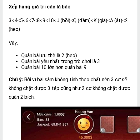
Xếp hạng giá trị các lá bài:
3<4<5<6<7<8<9<10<J (bồi)<Q (đầm)<K (già)<A (át)<2
(heo)
Vậy:
Quân bài ưu thế là 2 (heo)
Quân bài yếu nhất trong trò chơi là 3
Quân bài 10 lớn hơn quân bài 9
Chú ý:
Bởi vì bài sâm không tính theo chất nên 3 cơ sẽ
không chặt được 3 tép cũng như 2 cơ không chặt được
quân 2 bích.