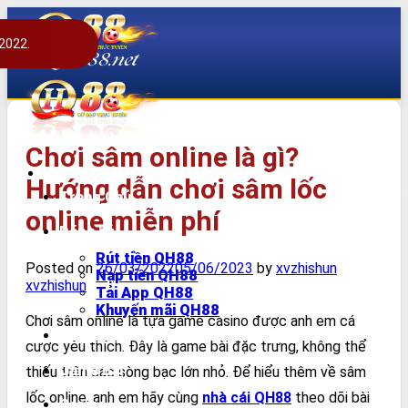
Skip
to
 2022.
content
Chơi sâm online là gì?
Hướng dẫn chơi sâm lốc
Trang Chủ
online miễn phí
Đăng ký
Rút tiền QH88
Posted on
26/03/2022
05/06/2023
by
xvzhishun
Nạp tiền QH88
xvzhishun
Tải App QH88
Khuyến mãi QH88
Chơi sâm online là tựa game casino được anh em cá
Thể Thao
cược yêu thích. Đây là game bài đặc trưng, không thể
Game Bài
thiếu trên các sòng bạc lớn nhỏ. Để hiểu thêm về sâm
lốc online, anh em hãy cùng
nhà cái QH88
theo dõi bài
Casino