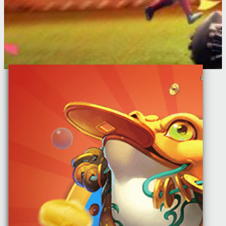
Lô Đề
Tin Tức
Đăng ký
Tải về
Tải về
Đăng ký