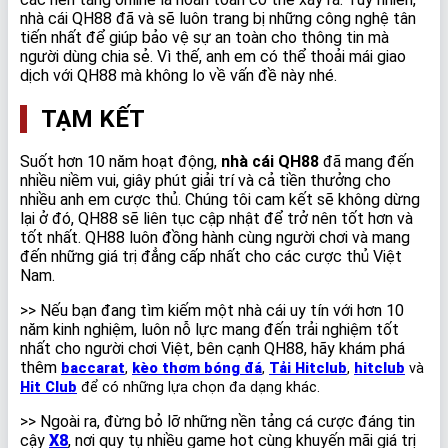
Trong một thị trường cờ bạc trực tuyến đầy cạnh tranh,
nhà cái QH88 đã và sẽ luôn trang bị những công nghệ tân
QH88 không ngừng tìm kiếm sự đổi mới và cập nhật nền
tiến nhất để giúp bảo vệ sự an toàn cho thông tin mà
tảng của mình. QH88 luôn đặt cái tâm của mình vào việc
người dùng chia sẻ. Vì thế, anh em có thể thoải mái giao
tìm kiếm những ý tưởng mới nhất và cung cấp dịch vụ tốt
dịch với QH88 mà không lo về vấn đề này nhé.
nhất. Bên cạnh những dịch vụ giải trí siêu cuốn và thú vị
còn một điều giúp QH88 khẳng định vị thế nhà vua của
TẠM KẾT
mình. Đó chính là dịch vụ chăm sóc khách hàng kịp thời,
tận tâm và chu đáo.
Suốt hơn 10 năm hoạt động,
nhà cái QH88
đã mang đến
Là nhà cái có vị thế hàng đầu trên thị trường quốc tế và
nhiều niềm vui, giây phút giải trí và cả tiền thưởng cho
trong nước, QH88 tuân thủ nguyên tắc “Uy tín làm nên tất
nhiều anh em cược thủ. Chúng tôi cam kết sẽ không dừng
cả”. Chúng tôi tin rằng trung thực, uy tín là khởi nguồn cho
lại ở đó, QH88 sẽ liên tục cập nhật để trở nên tốt hơn và
thành công. Vì thế, QH88 cam kết mang đến cho cược thủ
tốt nhất. QH88 luôn đồng hành cùng người chơi và mang
của mình những trải nghiệm cá cược an toàn hợp pháp,
đến những giá trị đẳng cấp nhất cho các cược thủ Việt
công bằng. Đồng thời QH88 cũng cam kết cung cấp cho
Nam.
người chơi đầy đủ dịch vụ giải trí tốt nhất.
>> Nếu bạn đang tìm kiếm một nhà cái uy tín với hơn 10
năm kinh nghiệm, luôn nỗ lực mang đến trải nghiệm tốt
VÌ SAO CÁC CƯỢC THỦ CHUYÊN
nhất cho người chơi Việt, bên cạnh QH88, hãy khám phá
NGHIỆP ĐỀU ĐỒNG Ý LỰA CHỌN
thêm
baccarat
,
kèo thơm bóng đá
,
Tải Hitclub
,
hitclub
và
GIẢI TRÍ TẠI NHÀ CÁI QH88
Hit Club
để có những lựa chọn đa dạng khác.
>> Ngoài ra, đừng bỏ lỡ những nền tảng cá cược đáng tin
QH88 đã khẳng định vị thế của mình trong lòng các cược
cậy
X8
, nơi quy tụ nhiều game hot cùng khuyến mãi giá trị