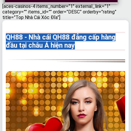
[aces-casinos-4 items_number=”1″ external_link=”1″
category=”” items_id=”” order=”DESC” orderby=”rating”
title=”Top Nhà Cái Xóc Đĩa”]
QH88 - Nhà cái QH88 đẳng cấp hàng
đầu tại châu Á hiện nay