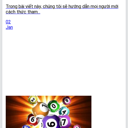
độ bóng đá online. Bên cạnh đó là những môn thể thao
Trong bài viết này, chúng tôi sẽ hướng dẫn mọi người mới
khác như quần vợt, bóng rổ cùng đầy đủ các bộ môn thể
cách thức tham...
thao khác mà anh em đang tìm kiếm. QH88 đề ra những tỷ
lệ kèo và mức thưởng hấp dẫn dành tặng cho thành viên
02
của mình. Cá cược dễ dàng, thuận tiện và nhận về mức
Jan
thưởng khủng chỉ có tại trang chủ QH88.
QH88 Nhà Cái Đến Từ Châu Âu Với Thiết
Kế Phục Vụ Riêng Cho Thị Trường Cá
Cược Việt Nam
Ngôn ngữ chính thức của trang chu QH88 là tiếng Việt
cũng đủ để thấy chúng tôi quan tâm đến khách hàng Việt
Nam như thế nào. Với giao diện được thiết kế theo thị hiếu
và thói quen sử dụng của người Việt, anh em sẽ cảm nhận
được sự thân quen và chuyên nghiệp khi truy cập vào
QH88. QH88 đã phục vụ cho các cược thủ Việt Nam nhiều
năm nên chúng tôi thấu hiểu người dùng của mình cần và
mong muốn điều gì. Các tính năng, dịch vụ của QH88 đều
hướng đến sự hài lòng của tất cả cược thủ trên đất nước
hình chữ S xinh đẹp này.