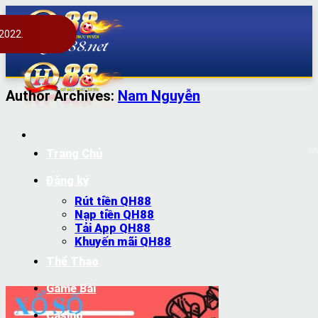
Skip
to
 2022.
content
Author Archives:
Nam Nguyễn
Trang Chủ
Đăng ký
Rút tiền QH88
Nạp tiền QH88
Tải App QH88
Khuyến mãi QH88
Thể Thao
Game Bài
Casino