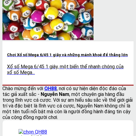
Chơi Xổ số Mega 6/45 1 giây và những mánh khoé để thắng lớn
Xổ số Mega 6/45 1 giây, một biến thể nhanh chóng của
xổ số Mega...
Chào mừng đến với
QH88
, nơi có sự hiện diện độc đáo của
tác giả xuất sắc -
Nguyễn Nam
, một chuyên gia hàng đầu
trong lĩnh vực cá cược. Với sự am hiểu sâu sắc về thế giới giải
trí và đặc biệt là lĩnh vực cá cược, Nguyễn Nam không chỉ là
một tên tuổi nổi bật mà còn là người đồng hành đáng tin cậy
của cộng đồng người chơi.