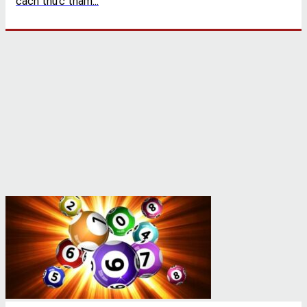
cách thức tham...