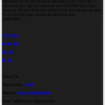
lượng mà còn là còn nơi được đảm bảo uy tín tuyệt đối. Vì
thế lượng truy cập tại trang web nhà cái QH88 ngày càng
tăng cao, để biết thêm các thông tin về nhà cái này, hãy theo
dõi và tìm hiểu ngay tại bài viết dưới đây nhé!
DANH MỤC
Thể Thao
Game Bài
Casino
Lô Đề
Thông Tin
Thương hiệu :
HQ88
Website :
https://qh8888.net/
Email :
hq88contact@gmail.com